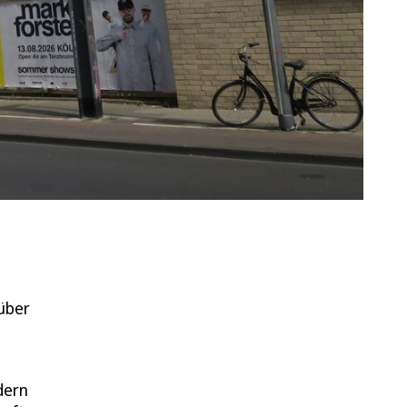
 über
dern