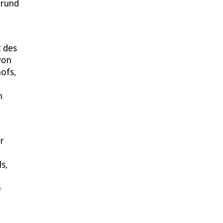
grund
t des
von
hofs,
n
r
s,
e