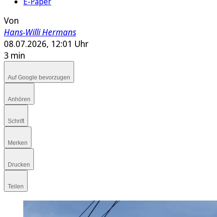
E-Paper
Von
Hans-Willi Hermans
08.07.2026, 12:01 Uhr
3 min
Auf Google bevorzugen
Anhören
Schrift
Merken
Drucken
Teilen