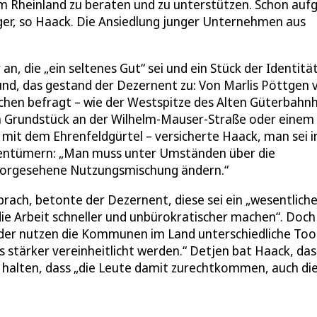
 Rheinland zu beraten und zu unterstützen. Schon auf
ger, so Haack. Die Ansiedlung junger Unternehmen aus
an, die „ein seltenes Gut“ sei und ein Stück der Identitä
rund, das gestand der Dezernent zu: Von Marlis Pöttgen 
ächen befragt – wie der Westspitze des Alten Güterbahn
 Grundstück an der Wilhelm-Mauser-Straße oder einem
 mit dem Ehrenfeldgürtel – versicherte Haack, man sei i
igentümern: „Man muss unter Umständen über die
e vorgesehene Nutzungsmischung ändern.“
prach, betonte der Dezernent, diese sei ein „wesentliche
die Arbeit schneller und unbürokratischer machen“. Doch
ider nutzen die Kommunen im Land unterschiedliche Tool
stärker vereinheitlicht werden.“ Detjen bat Haack, das
u halten, dass „die Leute damit zurechtkommen, auch di