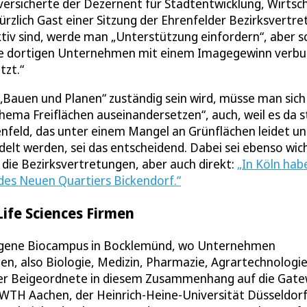
, versicherte der Dezernent für Stadtentwicklung, Wirtsc
 kürzlich Gast einer Sitzung der Ehrenfelder Bezirksvertr
ktiv sind, werde man „Unterstützung einfordern“, aber 
r die dortigen Unternehmen mit einem Imagegewinn verb
tzt.“
 „Bauen und Planen“ zuständig sein wird, müsse man sich
ema Freiflächen auseinandersetzen“, auch, weil es da s
nfeld, das unter einem Mangel an Grünflächen leidet u
elt werden, sei das entscheidend. Dabei sei ebenso wic
r die Bezirksvertretungen, aber auch direkt:
„In Köln hab
l des Neuen Quartiers Bickendorf.“
ife Sciences Firmen
elegene Biocampus in Bocklemünd, wo Unternehmen
iten, also Biologie, Medizin, Pharmazie, Agrartechnologi
 der Beigeordnete in diesem Zusammenhang auf die Gat
 RWTH Aachen, der Heinrich-Heine-Universität Düsseldor