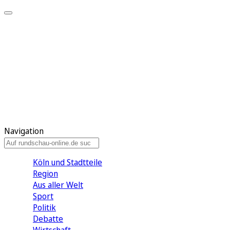
Meine KR
Meine Artikel
Meine Region
Meine Newsletter
Gewinnspiele
Mein Rundschau PLUS
Mein E-Paper
Navigation
Köln und Stadtteile
Region
Aus aller Welt
Sport
Politik
Debatte