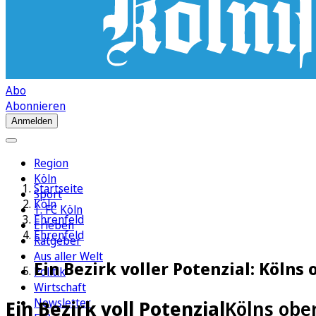
Abo
Abonnieren
Anmelden
Region
Köln
Startseite
Sport
Köln
1. FC Köln
Ehrenfeld
Erleben
Ehrenfeld
Ratgeber
Aus aller Welt
Ein Bezirk voller Potenzial: Köln
Politik
Wirtschaft
Newsletter
Ein Bezirk voll Potenzial
Kölns obe