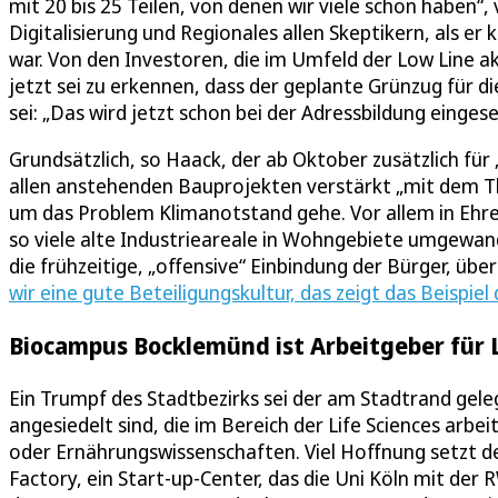
mit 20 bis 25 Teilen, von denen wir viele schon haben“
Digitalisierung und Regionales allen Skeptikern, als er
war. Von den Investoren, die im Umfeld der Low Line a
jetzt sei zu erkennen, dass der geplante Grünzug fü
sei: „Das wird jetzt schon bei der Adressbildung eingese
Grundsätzlich, so Haack, der ab Oktober zusätzlich für
allen anstehenden Bauprojekten verstärkt „mit dem Th
um das Problem Klimanotstand gehe. Vor allem in Ehre
so viele alte Industrieareale in Wohngebiete umgewand
die frühzeitige, „offensive“ Einbindung der Bürger, übe
wir eine gute Beteiligungskultur, das zeigt das Beispie
Biocampus Bocklemünd ist Arbeitgeber für L
Ein Trumpf des Stadtbezirks sei der am Stadtrand g
angesiedelt sind, die im Bereich der Life Sciences arbe
oder Ernährungswissenschaften. Viel Hoffnung setzt
Factory, ein Start-up-Center, das die Uni Köln mit der