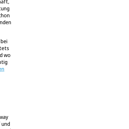
haft,
etung
schon
unden
 bei
tets
nd wo
htig
en
e
eway
f und