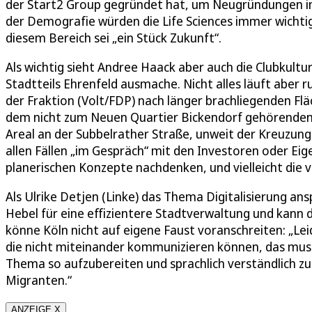
der Start2 Group gegründet hat, um Neugründungen im
der Demografie würden die Life Sciences immer wichti
diesem Bereich sei „ein Stück Zukunft“.
Als wichtig sieht Andree Haack aber auch die Clubkultur 
Stadtteils Ehrenfeld ausmache. Nicht alles läuft aber 
der Fraktion (Volt/FDP) nach länger brachliegenden Fl
dem nicht zum Neuen Quartier Bickendorf gehörenden
Areal an der Subbelrather Straße, unweit der Kreuzung
allen Fällen „im Gespräch“ mit den Investoren oder E
planerischen Konzepte nachdenken, und vielleicht di
Als Ulrike Detjen (Linke) das Thema Digitalisierung ans
Hebel für eine effizientere Stadtverwaltung und kann 
könne Köln nicht auf eigene Faust voranschreiten: „Le
die nicht miteinander kommunizieren können, das muss 
Thema so aufzubereiten und sprachlich verständlich z
Migranten.“
ANZEIGE X