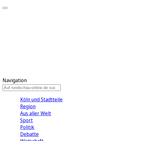
Meine KR
Meine Artikel
Meine Region
Meine Newsletter
Gewinnspiele
Mein Rundschau PLUS
Mein E-Paper
Navigation
Köln und Stadtteile
Region
Aus aller Welt
Sport
Politik
Debatte