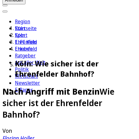
Anmelden
Region
Köln
Startseite
Sport
Köln
1. FC Köln
Ehrenfeld
Erleben
Ehrenfeld
Ratgeber
Köln: Wie sicher ist der
Aus aller Welt
Politik
Ehrenfelder Bahnhof?
Wirtschaft
Newsletter
Nach Angriff mit Benzin
Wie
E-Paper
sicher ist der Ehrenfelder
Bahnhof?
Von
Florian Holler