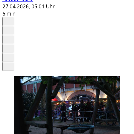
27.04.2026, 05:01 Uhr
6 min
Auf Google bevorzugen
Anhören
Schrift
Merken
Drucken
Teilen