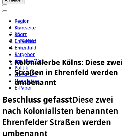
Anmelden
Region
Köln
Startseite
Sport
Köln
1. FC Köln
Ehrenfeld
Erleben
Ehrenfeld
Ratgeber
Kolonialerbe Kölns: Diese zwei
Aus aller Welt
Politik
Straßen in Ehrenfeld werden
Wirtschaft
umbenannt
Newsletter
E-Paper
Beschluss gefasst
Diese zwei
nach Kolonialisten benannten
Ehrenfelder Straßen werden
umbenannt