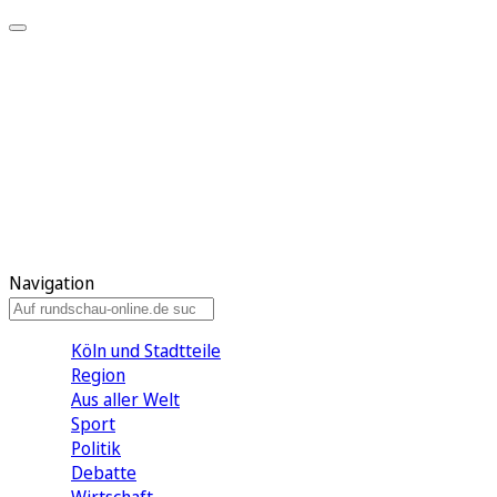
Meine KR
Meine Artikel
Meine Region
Meine Newsletter
Gewinnspiele
Mein Rundschau PLUS
Mein E-Paper
Navigation
Köln und Stadtteile
Region
Aus aller Welt
Sport
Politik
Debatte