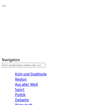
Meine KR
Meine Artikel
Meine Region
Meine Newsletter
Gewinnspiele
Mein Rundschau PLUS
Mein E-Paper
Navigation
Köln und Stadtteile
Region
Aus aller Welt
Sport
Politik
Debatte