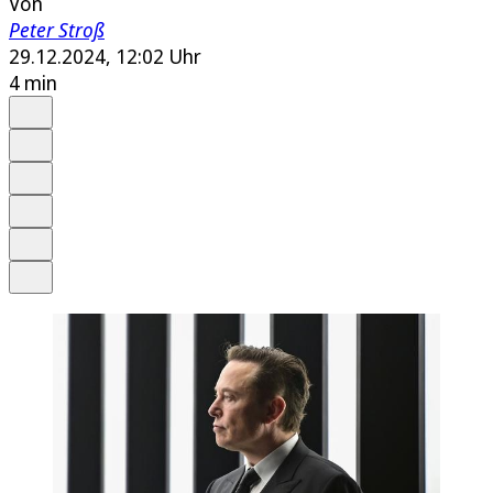
Von
Peter Stroß
29.12.2024, 12:02 Uhr
4 min
Auf Google bevorzugen
Anhören
Schrift
Merken
Drucken
Teilen