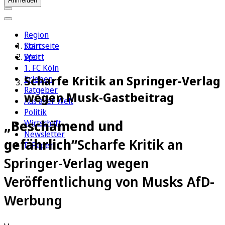
Anmelden
Region
Köln
Startseite
Sport
Welt
1. FC Köln
Scharfe Kritik an Springer-Verlag
Erleben
Ratgeber
wegen Musk-Gastbeitrag
Aus aller Welt
Politik
„Beschämend und
Wirtschaft
Newsletter
gefährlich“
Scharfe Kritik an
E-Paper
Springer-Verlag wegen
Veröffentlichung von Musks AfD-
Werbung