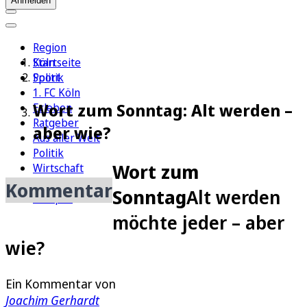
Anmelden
Region
Köln
Startseite
Sport
Politik
1. FC Köln
Wort zum Sonntag: Alt werden –
Erleben
Ratgeber
aber wie?
Aus aller Welt
Politik
Wort zum
Wirtschaft
Newsletter
Kommentar
Sonntag
Alt werden
E-Paper
möchte jeder – aber
wie?
Ein Kommentar von
Joachim Gerhardt