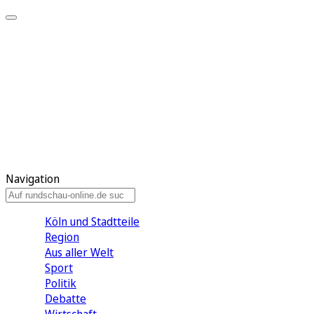
Meine KR
Meine Artikel
Meine Region
Meine Newsletter
Gewinnspiele
Mein Rundschau PLUS
Mein E-Paper
Navigation
Köln und Stadtteile
Region
Aus aller Welt
Sport
Politik
Debatte