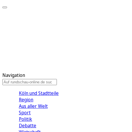
Meine KR
Meine Artikel
Meine Region
Meine Newsletter
Gewinnspiele
Mein Rundschau PLUS
Mein E-Paper
Navigation
Köln und Stadtteile
Region
Aus aller Welt
Sport
Politik
Debatte