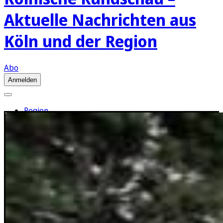
Aktuelle Nachrichten aus
Köln und der Region
Abo
Anmelden
Region
Köln
Sport
1. FC Köln
Erleben
Ratgeber
Aus aller Welt
Politik
Wirtschaft
Newsletter
E-Paper