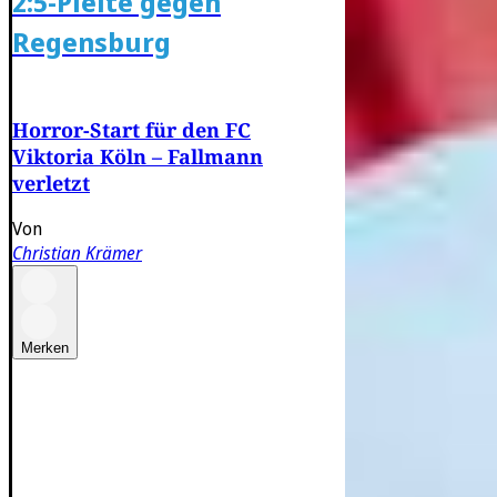
2:5-Pleite gegen
Regensburg
Horror-Start für den FC
Viktoria Köln – Fallmann
verletzt
Von
Christian Krämer
Merken