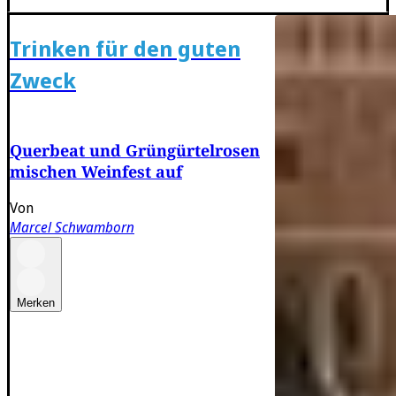
Trinken für den guten
Zweck
Querbeat und Grüngürtelrosen
mischen Weinfest auf
Von
Marcel Schwamborn
Merken