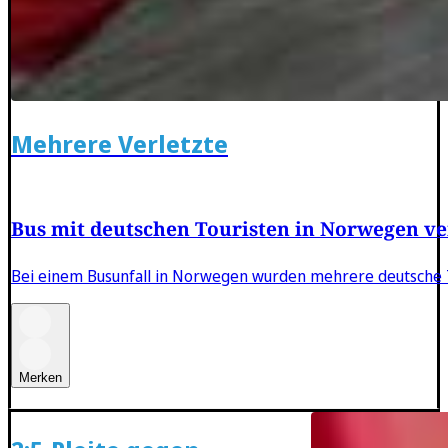
Mehrere Verletzte
Bus mit deutschen Touristen in Norwegen v
Bei einem Busunfall in Norwegen wurden mehrere deutsche T
Merken