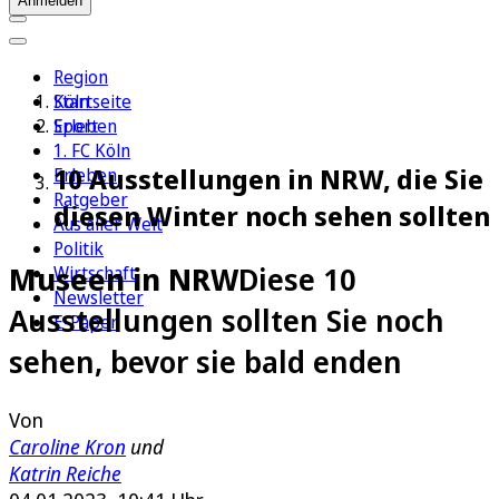
Anmelden
Region
Köln
Startseite
Sport
Erleben
1. FC Köln
10 Ausstellungen in NRW, die Sie
Erleben
Ratgeber
diesen Winter noch sehen sollten
Aus aller Welt
Politik
Museen in NRW
Diese 10
Wirtschaft
Newsletter
Ausstellungen sollten Sie noch
E-Paper
sehen, bevor sie bald enden
Von
Caroline Kron
und
Katrin Reiche