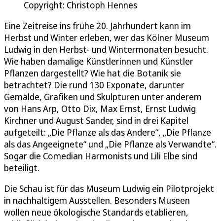
Copyright: Christoph Hennes
Eine Zeitreise ins frühe 20. Jahrhundert kann im
Herbst und Winter erleben, wer das Kölner Museum
Ludwig in den Herbst- und Wintermonaten besucht.
Wie haben damalige Künstlerinnen und Künstler
Pflanzen dargestellt? Wie hat die Botanik sie
betrachtet? Die rund 130 Exponate, darunter
Gemälde, Grafiken und Skulpturen unter anderem
von Hans Arp, Otto Dix, Max Ernst, Ernst Ludwig
Kirchner und August Sander, sind in drei Kapitel
aufgeteilt: „Die Pflanze als das Andere“, „Die Pflanze
als das Angeeignete“ und „Die Pflanze als Verwandte“.
Sogar die Comedian Harmonists und Lili Elbe sind
beteiligt.
Die Schau ist für das Mu­se­um Lud­wig ein Pi­lot­pro­jekt
in nach­haltigem Ausstellen. Besonders Museen
wollen neue ökol­o­gische Stan­dards etablieren,