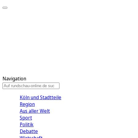
Meine KR
Meine Artikel
Meine Region
Meine Newsletter
Gewinnspiele
Mein Rundschau PLUS
Mein E-Paper
Navigation
Köln und Stadtteile
Region
Aus aller Welt
Sport
Politik
Debatte