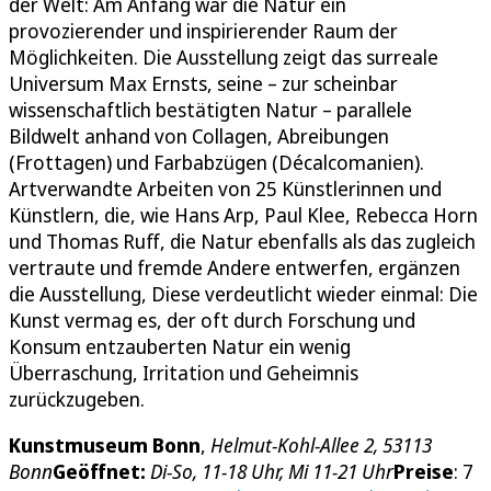
der Welt: Am Anfang war die Natur ein
provozierender und inspirierender Raum der
Möglichkeiten. Die Ausstellung zeigt das surreale
Universum Max Ernsts, seine – zur scheinbar
wissenschaftlich bestätigten Natur – parallele
Bildwelt anhand von Collagen, Abreibungen
(Frottagen) und Farbabzügen (Décalcomanien).
Artverwandte Arbeiten von 25 Künstlerinnen und
Künstlern, die, wie Hans Arp, Paul Klee, Rebecca Horn
und Thomas Ruff, die Natur ebenfalls als das zugleich
vertraute und fremde Andere entwerfen, ergänzen
die Ausstellung, Diese verdeutlicht wieder einmal: Die
Kunst vermag es, der oft durch Forschung und
Konsum entzauberten Natur ein wenig
Überraschung, Irritation und Geheimnis
zurückzugeben.
Kunstmuseum Bonn
,
Helmut-Kohl-Allee 2, 53113
Bonn
Geöffnet:
Di-So, 11-18 Uhr, Mi 11-21 Uhr
Preise
:
7