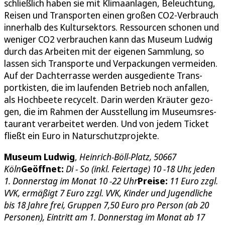
schließlich haben sie mit Kli­maan­la­gen, Beleuch­tung,
Reisen und Tran­s­porten einen großen CO2-Verbrauch
in­n­er­halb des Kul­tursek­tors. Res­sour­cen scho­nen und
weniger CO2 verbrauchen kann das Museum Ludwig
durch das Ar­beit­en mit der ei­ge­nen Samm­lung, so
lassen sich Tran­s­porte und Ver­pack­un­gen vermei­den.
Auf der Dachter­rasse wer­den ausge­di­ente Tran­s­
portkis­ten, die im laufen­d­en Be­trieb noch an­fall­en,
als Hoch­beete re­cycelt. Darin wer­den Kräuter ge­zo­
gen, die im Rah­men der Ausstel­lung im Mu­se­um­s­res­
tau­rant ve­rar­beit­et werden. Und von je­dem Tick­et
fließt ein Eu­ro in Na­turschutzpro­jekte.
Museum Ludwig
,
Hein­rich-Böll-Platz, 50667
Köln
Geöffnet:
Di­ - So (in­kl. Feier­tage) 10 -18 Uhr, je­den
1. Don­n­er­s­tag im Mo­nat 10 -22 Uhr
Preise:
11 Euro zzgl.
VVK, ermäßigt 7 Euro zzgl. VVK, Kinder und Jugendliche
bis 18 Jahre frei, Gruppen 7,50 Euro pro Person (ab 20
Personen), Eintritt am 1. Donnerstag im Monat ab 17