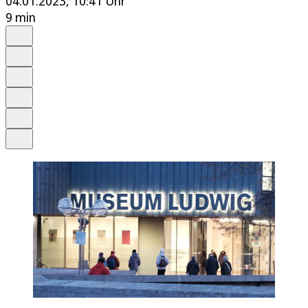
04.01.2023, 10:41 Uhr
9 min
Auf Google bevorzugen
Anhören
Schrift
Merken
Drucken
Teilen