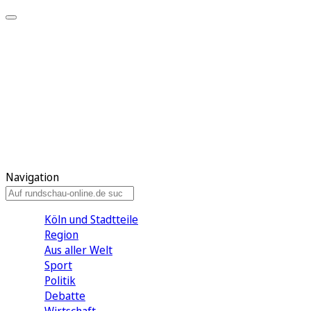
Meine KR
Meine Artikel
Meine Region
Meine Newsletter
Gewinnspiele
Mein Rundschau PLUS
Mein E-Paper
Navigation
Köln und Stadtteile
Region
Aus aller Welt
Sport
Politik
Debatte