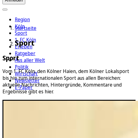
Anmelden
Region
Köln
Startseite
Sport
1. FC Köln
Sport
Erleben
Ratgeber
Sport
Aus aller Welt
Politik
Vom 1. FC Köln, den Kölner Haien, dem Kölner Lokalsport
Wirtschaft
bis hin zum internationalen Sport aus allen Bereichen:
Newsletter
aktuelle Nachrichten, Hintergründe, Kommentare und
E-Paper
Ergebnisse gibt es hier.