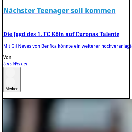
Nächster Teenager soll kommen
Die Jagd des 1. FC Köln auf Europas Talente
Mit Gil Neves von Benfica könnte ein weiterer hochveranlagt
Von
Lars Werner
Merken