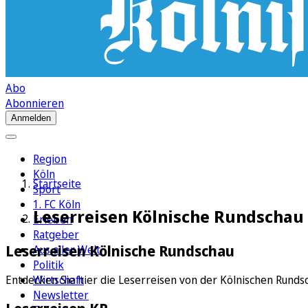
Abo
Abonnieren
Anmelden
Region
Köln
Startseite
Sport
1. FC Köln
Leserreisen Kölnische Rundschau
Erleben
Ratgeber
Leserreisen Kölnische Rundschau
Aus aller Welt
Politik
Wirtschaft
Entdecken Sie hier die Leserreisen von der Kölnischen Runds
Newsletter