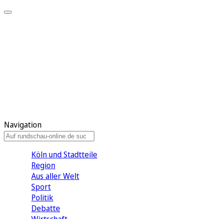
Meine KR
Meine Artikel
Meine Region
Meine Newsletter
Gewinnspiele
Mein Rundschau PLUS
Mein E-Paper
Navigation
Köln und Stadtteile
Region
Aus aller Welt
Sport
Politik
Debatte