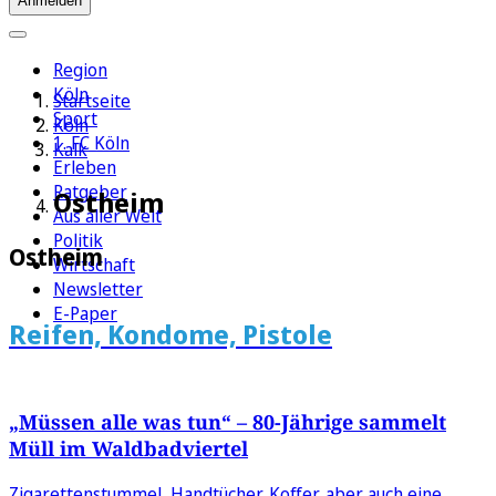
Anmelden
Region
Köln
Startseite
Sport
Köln
1. FC Köln
Kalk
Erleben
Ratgeber
Ostheim
Aus aller Welt
Politik
Ostheim
Wirtschaft
Newsletter
E-Paper
Reifen, Kondome, Pistole
„Müssen alle was tun“ – 80-Jährige sammelt
Müll im Waldbadviertel
Zigarettenstummel, Handtücher, Koffer, aber auch eine