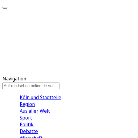
Meine KR
Meine Artikel
Meine Region
Meine Newsletter
Gewinnspiele
Mein Rundschau PLUS
Mein E-Paper
Navigation
Köln und Stadtteile
Region
Aus aller Welt
Sport
Politik
Debatte