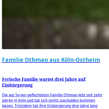
Familie Othman aus Köln-Ostheim
Syrische Familie wartet drei Jahre auf
Einbürgerung
Die aus Syrien geflüchteten Familie Othman lebt seit zehn
Jahren in Köln und hat sich nichts zuschulden kommen
lassen. Trotzdem hat ihre Einbürgerung drei Jahre lang