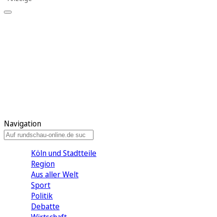
Meine KR
Meine Artikel
Meine Region
Meine Newsletter
Gewinnspiele
Mein Rundschau PLUS
Mein E-Paper
Navigation
Köln und Stadtteile
Region
Aus aller Welt
Sport
Politik
Debatte