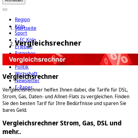
Anmelden
Region
Köln
Startseite
Sport
1. FC Köln
Vergleichsrechner
Erleben
Ratgeber
Aus aller Welt
Politik
Wirtschaft
Vergleichsrechner
Newsletter
E-Paper
Vergleichsrechner helfen Ihnen dabei, die Tarife für DSL,
Strom, Gas, Daten- und Allnet-Flats zu vergleichen. Finden
Sie den besten Tarif für Ihre Bedürfnisse und sparen Sie
bares Geld.
Vergleichsrechner Strom, Gas, DSL und
mehr..