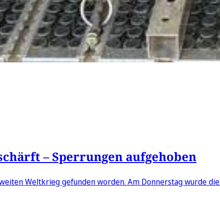
schärft – Sperrungen aufgehoben
 Zweiten Weltkrieg gefunden worden. Am Donnerstag wurde die