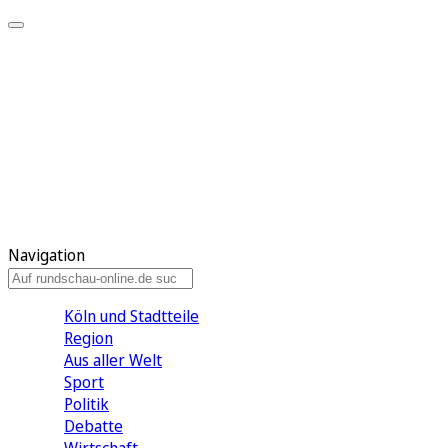
Meine KR
Meine Artikel
Meine Region
Meine Newsletter
Gewinnspiele
Mein Rundschau PLUS
Mein E-Paper
Navigation
Köln und Stadtteile
Region
Aus aller Welt
Sport
Politik
Debatte