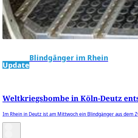
Blindgänger im Rhein
Update
Weltkriegsbombe in Köln-Deutz ent
Im Rhein in Deutz ist am Mittwoch ein Blindgänger aus dem