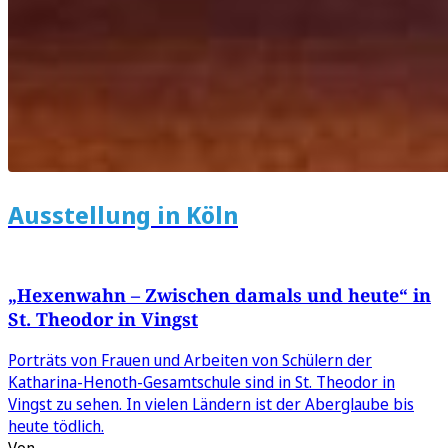
Ausstellung in Köln
„Hexenwahn – Zwischen damals und heute“ in
St. Theodor in Vingst
Porträts von Frauen und Arbeiten von Schülern der
Katharina-Henoth-Gesamtschule sind in St. Theodor in
Vingst zu sehen. In vielen Ländern ist der Aberglaube bis
heute tödlich.