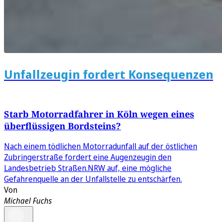
Unfallzeugin fordert Konsequenzen
Starb Motorradfahrer in Köln wegen eines
überflüssigen Bordsteins?
Nach einem tödlichen Motorradunfall auf der östlichen
Zubringerstraße fordert eine Augenzeugin den
Landesbetrieb Straßen.NRW auf, eine mögliche
Gefahrenquelle an der Unfallstelle zu entschärfen.
Von
Michael Fuchs