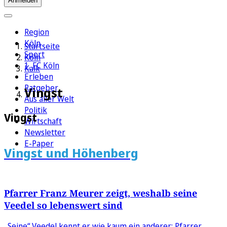
Anmelden
Region
Köln
Startseite
Sport
Köln
1. FC Köln
Kalk
Erleben
Ratgeber
Vingst
Aus aller Welt
Politik
Vingst
Wirtschaft
Newsletter
E-Paper
Vingst und Höhenberg
Pfarrer Franz Meurer zeigt, weshalb seine
Veedel so lebenswert sind
„Seine“ Veedel kennt er wie kaum ein anderer: Pfarrer