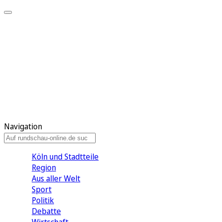
Meine KR
Meine Artikel
Meine Region
Meine Newsletter
Gewinnspiele
Mein Rundschau PLUS
Mein E-Paper
Navigation
Köln und Stadtteile
Region
Aus aller Welt
Sport
Politik
Debatte