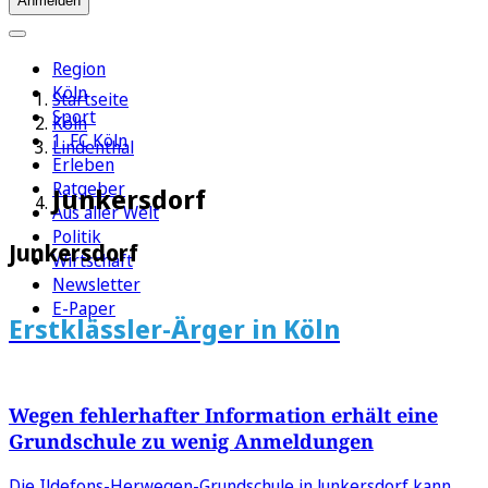
Anmelden
Region
Köln
Startseite
Sport
Köln
1. FC Köln
Lindenthal
Erleben
Ratgeber
Junkersdorf
Aus aller Welt
Politik
Junkersdorf
Wirtschaft
Newsletter
E-Paper
Erstklässler-Ärger in Köln
Wegen fehlerhafter Information erhält eine
Grundschule zu wenig Anmeldungen
Die Ildefons-Herwegen-Grundschule in Junkersdorf kann