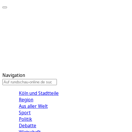
Meine KR
Meine Artikel
Meine Region
Meine Newsletter
Gewinnspiele
Mein Rundschau PLUS
Mein E-Paper
Navigation
Köln und Stadtteile
Region
Aus aller Welt
Sport
Politik
Debatte