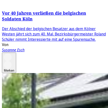
Vor 40 Jahren verließen die belgischen
Soldaten Köln
Der Abschied der belgischen Besatzer aus dem Kölner
Westen jährt sich zum 40. Mal. Bezirksbürgermeister Roland
Schüler nimmt Interessierte mit auf eine Spurensuche.
Von
Susanne Esch
Merken