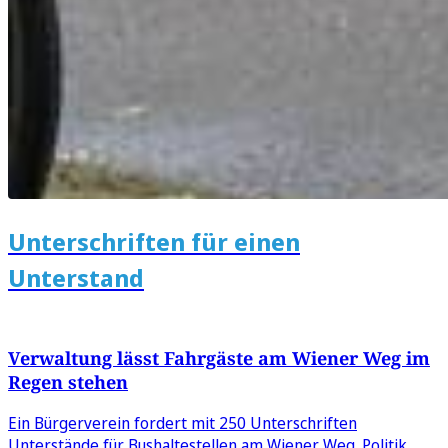
Unterschriften für einen
Unterstand
Verwaltung lässt Fahrgäste am Wiener Weg im
Regen stehen
Ein Bürgerverein fordert mit 250 Unterschriften
Unterstände für Bushaltestellen am Wiener Weg. Politik