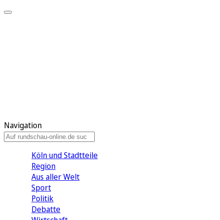
Meine KR
Meine Artikel
Meine Region
Meine Newsletter
Gewinnspiele
Mein Rundschau PLUS
Mein E-Paper
Navigation
Köln und Stadtteile
Region
Aus aller Welt
Sport
Politik
Debatte