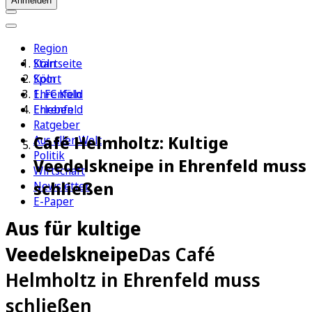
Anmelden
Region
Köln
Startseite
Sport
Köln
1. FC Köln
Ehrenfeld
Erleben
Ehrenfeld
Ratgeber
Café Helmholtz: Kultige
Aus aller Welt
Politik
Veedelskneipe in Ehrenfeld muss
Wirtschaft
schließen
Newsletter
E-Paper
Aus für kultige
Veedelskneipe
Das Café
Helmholtz in Ehrenfeld muss
schließen