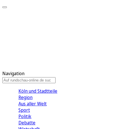
Meine KR
Meine Artikel
Meine Region
Meine Newsletter
Gewinnspiele
Mein Rundschau PLUS
Mein E-Paper
Navigation
Köln und Stadtteile
Region
Aus aller Welt
Sport
Politik
Debatte