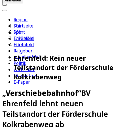
Anmelden
Region
Köln
Startseite
Sport
Köln
1. FC Köln
Ehrenfeld
Erleben
Ehrenfeld
Ratgeber
Ehrenfeld: Kein neuer
Aus aller Welt
Politik
Teilstandort der Förderschule
Wirtschaft
Kolkrabenweg
Newsletter
E-Paper
„Verschiebebahnhof“
BV
Ehrenfeld lehnt neuen
Teilstandort der Förderschule
Kolkrabenweg ab