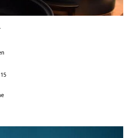
.
en
 15
ne