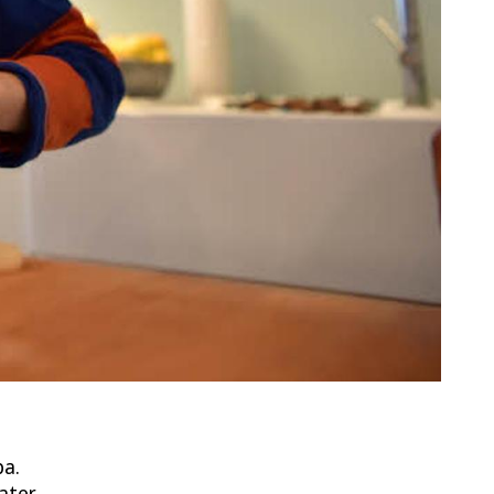
pa.
Vater