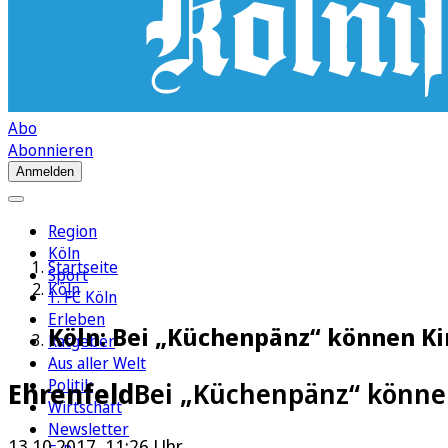
Abo
Abonnieren
Anmelden
Region
Köln
Startseite
Sport
Köln
1. FC Köln
Erleben
Köln: Bei „Küchenpänz“ können Ki
Ratgeber
Aus aller Welt
Politik
Ehrenfeld
Bei „Küchenpänz“ könne
Wirtschaft
Newsletter
13.10.2017, 11:26 Uhr