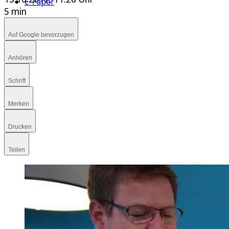
E-Paper
5 min
Auf Google bevorzugen
Anhören
Schrift
Merken
Drucken
Teilen