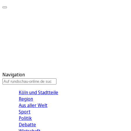
Meine KR
Meine Artikel
Meine Region
Meine Newsletter
Gewinnspiele
Mein Rundschau PLUS
Mein E-Paper
Navigation
Köln und Stadtteile
Region
Aus aller Welt
Sport
Politik
Debatte