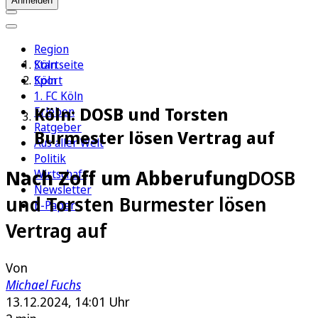
Anmelden
Region
Köln
Startseite
Sport
Köln
1. FC Köln
Köln: DOSB und Torsten
Erleben
Ratgeber
Burmester lösen Vertrag auf
Aus aller Welt
Politik
Nach Zoff um Abberufung
DOSB
Wirtschaft
Newsletter
und Torsten Burmester lösen
E-Paper
Vertrag auf
Von
Michael Fuchs
13.12.2024, 14:01 Uhr