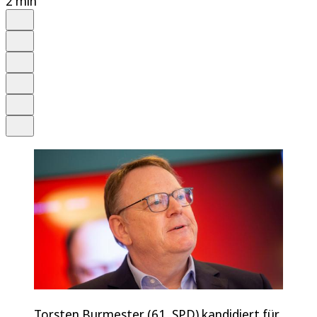
2 min
Auf Google bevorzugen
Anhören
Schrift
Merken
Drucken
Teilen
Torsten Burmester (61, SPD) kandidiert für