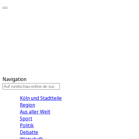
Meine KR
Meine Artikel
Meine Region
Meine Newsletter
Gewinnspiele
Mein Rundschau PLUS
Mein E-Paper
Navigation
Köln und Stadtteile
Region
Aus aller Welt
Sport
Politik
Debatte