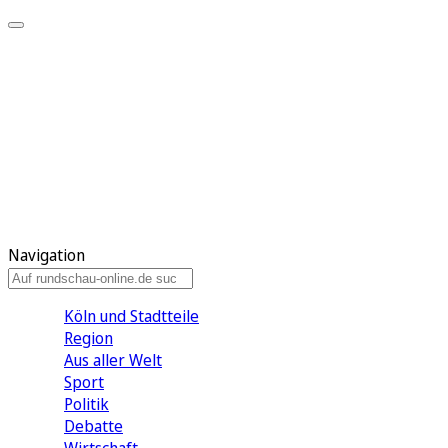
Meine KR
Meine Artikel
Meine Region
Meine Newsletter
Gewinnspiele
Mein Rundschau PLUS
Mein E-Paper
Navigation
Köln und Stadtteile
Region
Aus aller Welt
Sport
Politik
Debatte