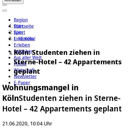
Anmelden
Region
Köln
Startseite
Sport
Köln
1. FC Köln
Lindenthal
Erleben
Köln: Studenten ziehen in
Ratgeber
Aus aller Welt
Sterne-Hotel – 42 Appartements
Politik
geplant
Wirtschaft
Newsletter
E-Paper
Wohnungsmangel in
Köln
Studenten ziehen in Sterne-
Hotel – 42 Appartements geplant
21.06.2020, 10:04 Uhr