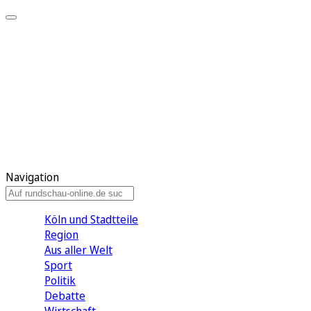
Meine KR
Meine Artikel
Meine Region
Meine Newsletter
Gewinnspiele
Mein Rundschau PLUS
Mein E-Paper
Navigation
Köln und Stadtteile
Region
Aus aller Welt
Sport
Politik
Debatte