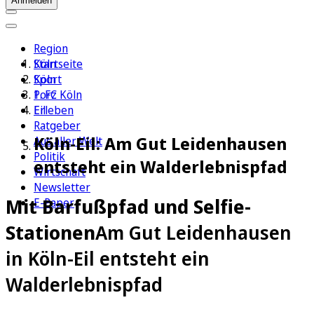
Anmelden
Region
Köln
Startseite
Sport
Köln
1. FC Köln
Porz
Erleben
Eil
Ratgeber
Köln-Eil: Am Gut Leidenhausen
Aus aller Welt
Politik
entsteht ein Walderlebnispfad
Wirtschaft
Newsletter
Mit Barfußpfad und Selfie-
E-Paper
Stationen
Am Gut Leidenhausen
in Köln-Eil entsteht ein
Walderlebnispfad