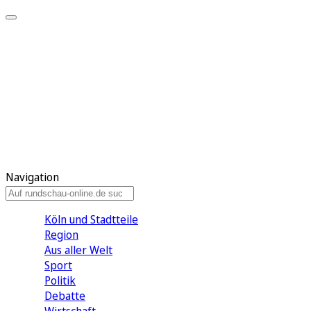
Meine KR
Meine Artikel
Meine Region
Meine Newsletter
Gewinnspiele
Mein Rundschau PLUS
Mein E-Paper
Navigation
Köln und Stadtteile
Region
Aus aller Welt
Sport
Politik
Debatte