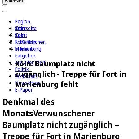
Anmelden
Region
Köln
Startseite
Sport
Köln
1. FC Köln
Rodenkirchen
Erleben
Marienburg
Ratgeber
Köln: Baumplatz nicht
Aus aller Welt
Politik
zugänglich - Treppe für Fort in
Wirtschaft
Marienburg fehlt
Newsletter
E-Paper
Denkmal des
Monats
Verwunschener
Baumplatz nicht zugänglich –
Treppe für Fort in Marienburg