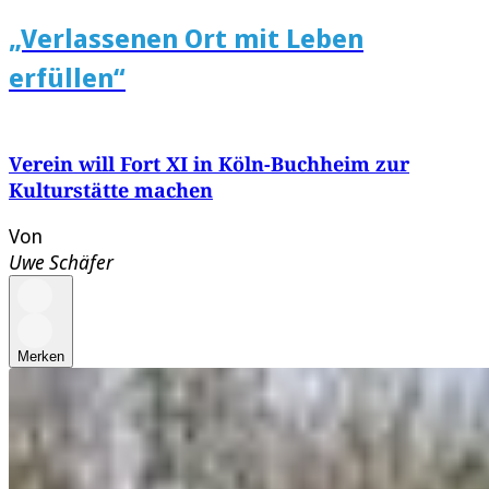
„Verlassenen Ort mit Leben
erfüllen“
Verein will Fort XI in Köln-Buchheim zur
Kulturstätte machen
Von
Uwe Schäfer
Merken