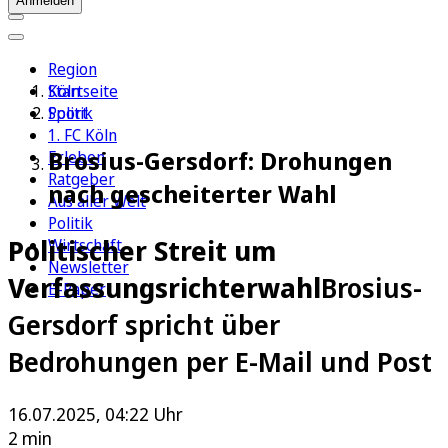
Anmelden
Region
Köln
Startseite
Sport
Politik
1. FC Köln
Brosius-Gersdorf: Drohungen
Erleben
Ratgeber
nach gescheiterter Wahl
Aus aller Welt
Politik
Politischer Streit um
Wirtschaft
Newsletter
Verfassungsrichterwahl
Brosius-
E-Paper
Gersdorf spricht über
Bedrohungen per E-Mail und Post
16.07.2025, 04:22 Uhr
2 min