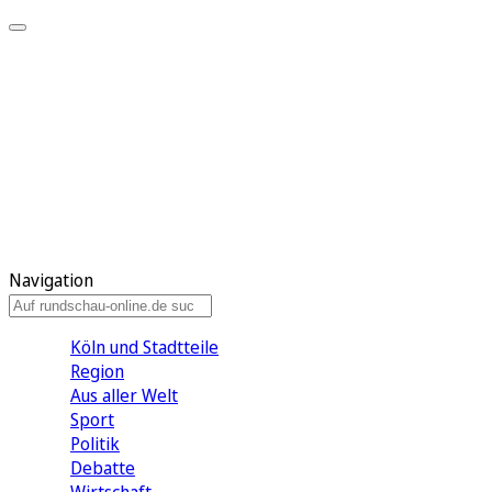
Meine KR
Meine Artikel
Meine Region
Meine Newsletter
Gewinnspiele
Mein Rundschau PLUS
Mein E-Paper
Navigation
Köln und Stadtteile
Region
Aus aller Welt
Sport
Politik
Debatte