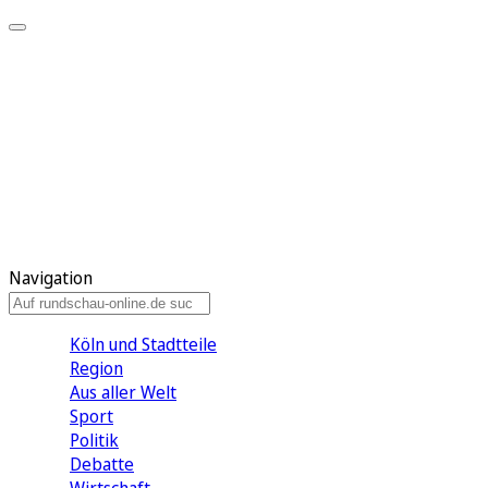
Meine KR
Meine Artikel
Meine Region
Meine Newsletter
Gewinnspiele
Mein Rundschau PLUS
Mein E-Paper
Navigation
Köln und Stadtteile
Region
Aus aller Welt
Sport
Politik
Debatte