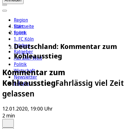
Anmelden
Region
Köln
Startseite
Sport
Politik
1. FC Köln
Deutschland: Kommentar zum
Erleben
Ratgeber
Kohleausstieg
Aus aller Welt
Politik
Kommentar zum
Wirtschaft
Newsletter
Kohleausstieg
Fahrlässig viel Zeit
E-Paper
gelassen
12.01.2020, 19:00 Uhr
2 min
Auf Google bevorzugen