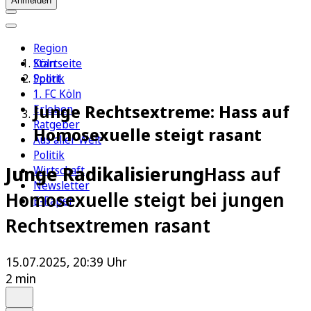
Anmelden
Region
Köln
Startseite
Sport
Politik
1. FC Köln
Junge Rechtsextreme: Hass auf
Erleben
Ratgeber
Homosexuelle steigt rasant
Aus aller Welt
Politik
Junge Radikalisierung
Hass auf
Wirtschaft
Newsletter
Homosexuelle steigt bei jungen
E-Paper
Rechtsextremen rasant
15.07.2025, 20:39 Uhr
2 min
Auf Google bevorzugen