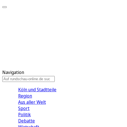
Meine KR
Meine Artikel
Meine Region
Meine Newsletter
Gewinnspiele
Mein Rundschau PLUS
Mein E-Paper
Navigation
Köln und Stadtteile
Region
Aus aller Welt
Sport
Politik
Debatte