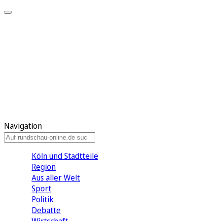
Meine KR
Meine Artikel
Meine Region
Meine Newsletter
Gewinnspiele
Mein Rundschau PLUS
Mein E-Paper
Navigation
Köln und Stadtteile
Region
Aus aller Welt
Sport
Politik
Debatte