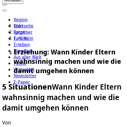
Anmelden
Region
Köln
Startseite
Sport
Ratgeber
1. FC Köln
Familie
Erleben
Erziehung: Wann Kinder Eltern
Ratgeber
Aus aller Welt
wahnsinnig machen und wie die
Politik
damit umgehen können
Wirtschaft
Newsletter
E-Paper
5 Situationen
Wann Kinder Eltern
wahnsinnig machen und wie die
damit umgehen können
Von