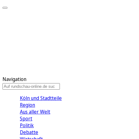
Meine KR
Meine Artikel
Meine Region
Meine Newsletter
Gewinnspiele
Mein Rundschau PLUS
Mein E-Paper
Navigation
Köln und Stadtteile
Region
Aus aller Welt
Sport
Politik
Debatte