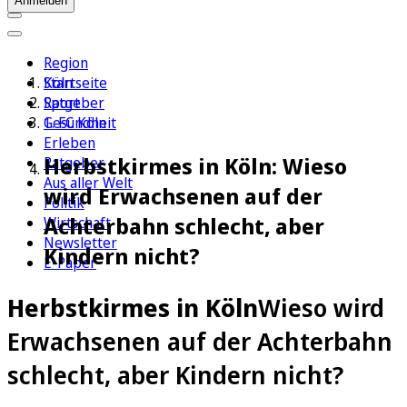
Anmelden
Region
Köln
Startseite
Sport
Ratgeber
1. FC Köln
Gesundheit
Erleben
Herbstkirmes in Köln: Wieso
Ratgeber
Aus aller Welt
wird Erwachsenen auf der
Politik
Achterbahn schlecht, aber
Wirtschaft
Newsletter
Kindern nicht?
E-Paper
Herbstkirmes in Köln
Wieso wird
Erwachsenen auf der Achterbahn
schlecht, aber Kindern nicht?