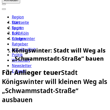
Anmelden
Region
Köln
Startseite
Sport
Region
1. FC Köln
Bonn
Erleben
Königswinter
Ratgeber
Königswinter: Stadt will Weg als
Aus aller Welt
Politik
„Schwammstadt-Straße“ bauen
Wirtschaft
Newsletter
Für Anlieger teuer
Stadt
E-Paper
Königswinter will kleinen Weg als
„Schwammstadt-Straße“
ausbauen