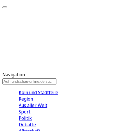
Meine KR
Meine Artikel
Meine Region
Meine Newsletter
Gewinnspiele
Mein Rundschau PLUS
Mein E-Paper
Navigation
Köln und Stadtteile
Region
Aus aller Welt
Sport
Politik
Debatte