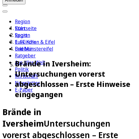
Anmelden
Region
Köln
Startseite
Sport
Region
1. FC Köln
Euskirchen & Eifel
Erleben
Bad Münstereifel
Ratgeber
Brände in Iversheim:
Aus aller Welt
Politik
Untersuchungen vorerst
Wirtschaft
abgeschlossen – Erste Hinweise
Newsletter
E-Paper
eingegangen
Brände in
Iversheim
Untersuchungen
vorerst abgeschlossen – Erste