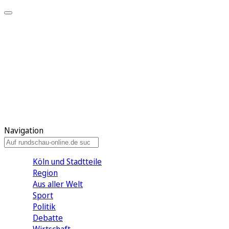
Meine KR
Meine Artikel
Meine Region
Meine Newsletter
Gewinnspiele
Mein Rundschau PLUS
Mein E-Paper
Navigation
Köln und Stadtteile
Region
Aus aller Welt
Sport
Politik
Debatte