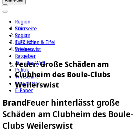
Anmelden
Region
Köln
Startseite
Sport
Region
1. FC Köln
Euskirchen & Eifel
Erleben
Weilerswist
Ratgeber
Feuer: Große Schäden am
Aus aller Welt
Politik
Clubheim des Boule-Clubs
Wirtschaft
Weilerswist
Newsletter
E-Paper
Brand
Feuer hinterlässt große
Schäden am Clubheim des Boule-
Clubs Weilerswist