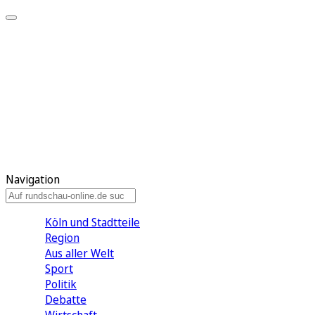
Meine KR
Meine Artikel
Meine Region
Meine Newsletter
Gewinnspiele
Mein Rundschau PLUS
Mein E-Paper
Navigation
Köln und Stadtteile
Region
Aus aller Welt
Sport
Politik
Debatte