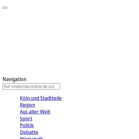
Meine KR
Meine Artikel
Meine Region
Meine Newsletter
Gewinnspiele
Mein Rundschau PLUS
Mein E-Paper
Navigation
Köln und Stadtteile
Region
Aus aller Welt
Sport
Politik
Debatte