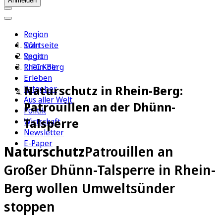
Anmelden
Region
Köln
Startseite
Sport
Region
1. FC Köln
Rhein-Berg
Erleben
Naturschutz in Rhein-Berg:
Ratgeber
Aus aller Welt
Patrouillen an der Dhünn-
Politik
Talsperre
Wirtschaft
Newsletter
E-Paper
Naturschutz
Patrouillen an
Großer Dhünn-Talsperre in Rhein-
Berg wollen Umweltsünder
stoppen