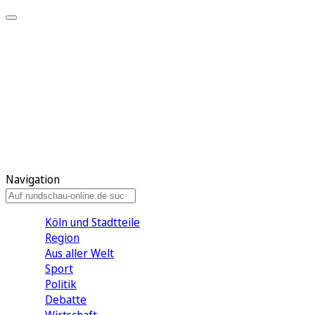
Meine KR
Meine Artikel
Meine Region
Meine Newsletter
Gewinnspiele
Mein Rundschau PLUS
Mein E-Paper
Navigation
Köln und Stadtteile
Region
Aus aller Welt
Sport
Politik
Debatte