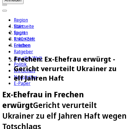
Anmelden
Region
Köln
Startseite
Sport
Region
1. FC Köln
Rhein-Erft
Erleben
Frechen
Ratgeber
Frechen: Ex-Ehefrau erwürgt -
Aus aller Welt
Politik
Gericht verurteilt Ukrainer zu
Wirtschaft
elf Jahren Haft
Newsletter
E-Paper
Ex-Ehefrau in Frechen
erwürgt
Gericht verurteilt
Ukrainer zu elf Jahren Haft wegen
Totschlags