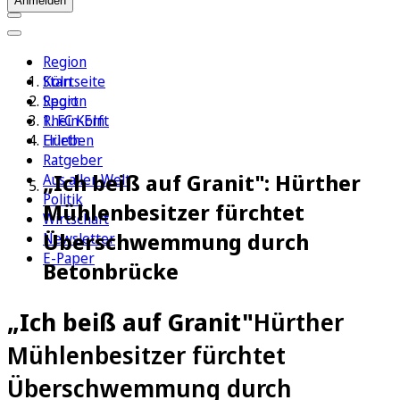
Anmelden
Region
Köln
Startseite
Sport
Region
1. FC Köln
Rhein-Erft
Erleben
Hürth
Ratgeber
„Ich beiß auf Granit": Hürther
Aus aller Welt
Politik
Mühlenbesitzer fürchtet
Wirtschaft
Überschwemmung durch
Newsletter
E-Paper
Betonbrücke
„Ich beiß auf Granit"
Hürther
Mühlenbesitzer fürchtet
Überschwemmung durch