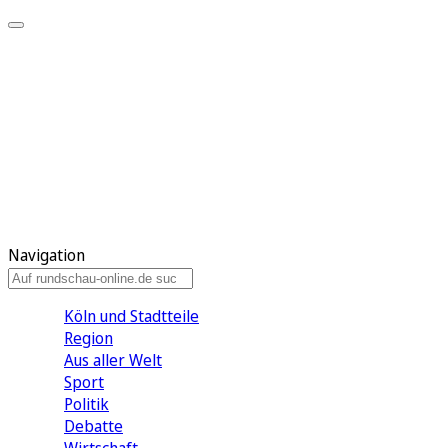
Meine KR
Meine Artikel
Meine Region
Meine Newsletter
Gewinnspiele
Mein Rundschau PLUS
Mein E-Paper
Navigation
Köln und Stadtteile
Region
Aus aller Welt
Sport
Politik
Debatte