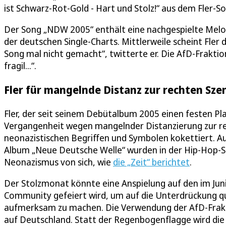
ist Schwarz-Rot-Gold - Hart und Stolz!“ aus dem Fler-
Der Song „NDW 2005“ enthält eine nachgespielte Melo
der deutschen Single-Charts. Mittlerweile scheint Fler 
Song mal nicht gemacht“, twitterte er. Die AfD-Frakt
fragil...“.
Fler für mangelnde Distanz zur rechten Szen
Fler, der seit seinem Debütalbum 2005 einen festen Pl
Vergangenheit wegen mangelnder Distanzierung zur rec
neonazistischen Begriffen und Symbolen kokettiert. A
Album „Neue Deutsche Welle“ wurden in der Hip-Hop-Sze
Neonazismus von sich, wie
die „Zeit“ berichtet
.
Der Stolzmonat könnte eine Anspielung auf den im Jun
Community gefeiert wird, um auf die Unterdrückung 
aufmerksam zu machen. Die Verwendung der AfD-Frakti
auf Deutschland. Statt der Regenbogenflagge wird die