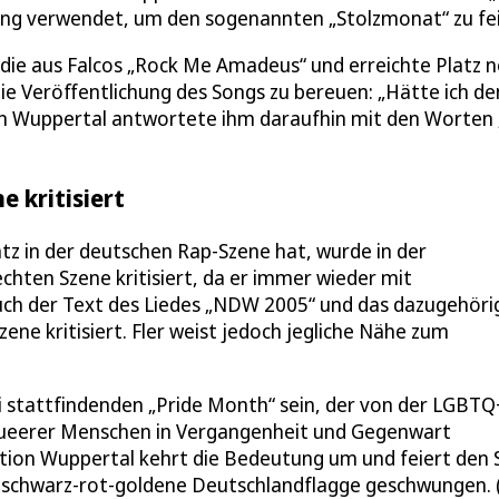
Song verwendet, um den sogenannten „Stolzmonat“ zu fei
die aus Falcos „Rock Me Amadeus“ und erreichte Platz 
die Veröffentlichung des Songs zu bereuen: „Hätte ich de
ion Wuppertal antwortete ihm daraufhin mit den Worten
e kritisiert
atz in der deutschen Rap-Szene hat, wurde in der
hten Szene kritisiert, da er immer wieder mit
uch der Text des Liedes „NDW 2005“ und das dazugehöri
ne kritisiert. Fler weist jedoch jegliche Nähe zum
i stattfindenden „Pride Month“ sein, der von der LGBTQ
queerer Menschen in Vergangenheit und Gegenwart
on Wuppertal kehrt die Bedeutung um und feiert den 
 schwarz-rot-goldene Deutschlandflagge geschwungen. (