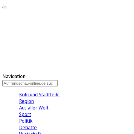
Meine KR
Meine Artikel
Meine Region
Meine Newsletter
Gewinnspiele
Mein Rundschau PLUS
Mein E-Paper
Navigation
Köln und Stadtteile
Region
Aus aller Welt
Sport
Politik
Debatte