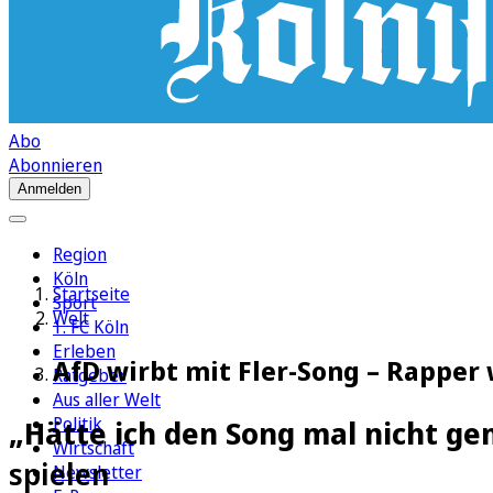
Abo
Abonnieren
Anmelden
Region
Köln
Startseite
Sport
Welt
1. FC Köln
Erleben
AfD wirbt mit Fler-Song – Rapper w
Ratgeber
Aus aller Welt
Politik
„Hätte ich den Song mal nicht g
Wirtschaft
spielen
Newsletter