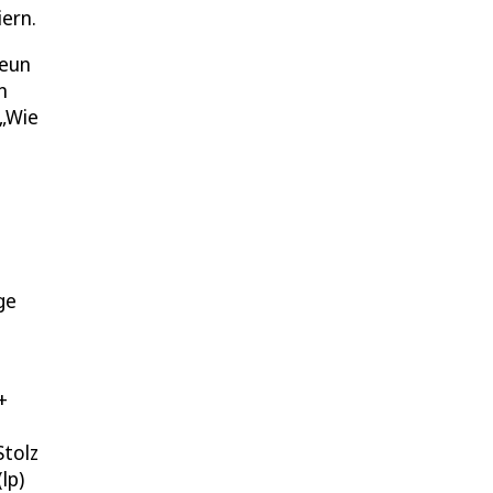
ern.
neun
n
 „Wie
ge
+
Stolz
lp)