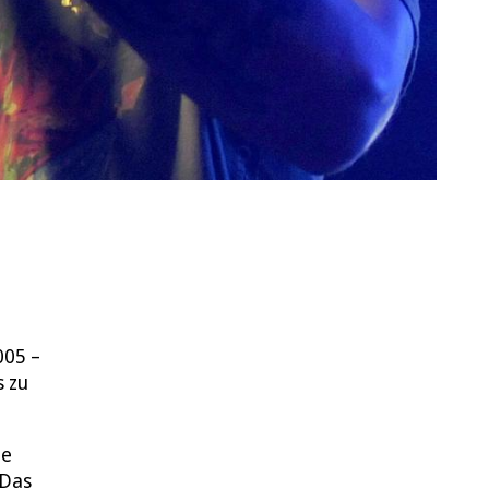
005 –
s zu
ie
„Das