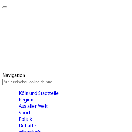
Meine KR
Meine Artikel
Meine Region
Meine Newsletter
Gewinnspiele
Mein Rundschau PLUS
Mein E-Paper
Navigation
Köln und Stadtteile
Region
Aus aller Welt
Sport
Politik
Debatte