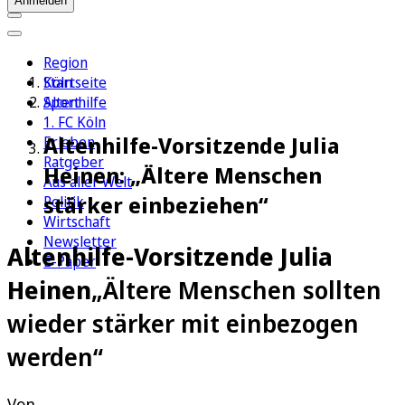
Anmelden
Region
Köln
Startseite
Sport
Altenhilfe
1. FC Köln
Altenhilfe-Vorsitzende Julia
Erleben
Ratgeber
Heinen: „Ältere Menschen
Aus aller Welt
stärker einbeziehen“
Politik
Wirtschaft
Newsletter
Altenhilfe-Vorsitzende Julia
E-Paper
Heinen
„Ältere Menschen sollten
wieder stärker mit einbezogen
werden“
Von