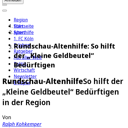
Anmelden
Region
Köln
Startseite
Sport
Altenhilfe
1. FC Köln
Rundschau-Altenhilfe: So hilft
Erleben
Ratgeber
der „Kleine Geldbeutel“
Aus aller Welt
Bedürftigen
Politik
Wirtschaft
Newsletter
Rundschau-Altenhilfe
So hilft der
E-Paper
„Kleine Geldbeutel“ Bedürftigen
in der Region
Von
Ralph Kohkemper