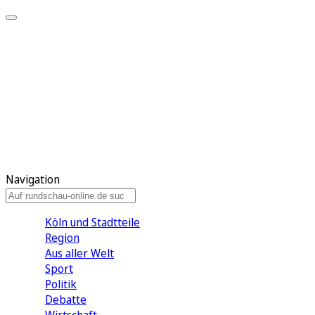
Meine KR
Meine Artikel
Meine Region
Meine Newsletter
Gewinnspiele
Mein Rundschau PLUS
Mein E-Paper
Navigation
Köln und Stadtteile
Region
Aus aller Welt
Sport
Politik
Debatte