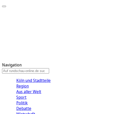
Meine KR
Meine Artikel
Meine Region
Meine Newsletter
Gewinnspiele
Mein Rundschau PLUS
Mein E-Paper
Navigation
Köln und Stadtteile
Region
Aus aller Welt
Sport
Politik
Debatte