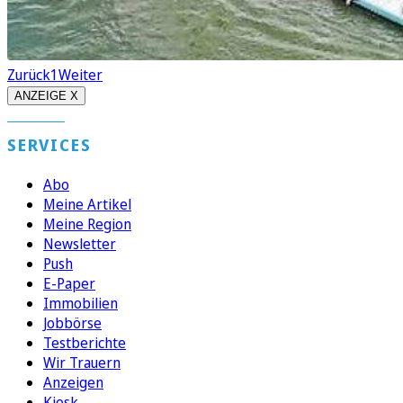
Zurück
1
Weiter
ANZEIGE X
SERVICES
Abo
Meine Artikel
Meine Region
Newsletter
Push
E-Paper
Immobilien
Jobbörse
Testberichte
Wir Trauern
Anzeigen
Kiosk