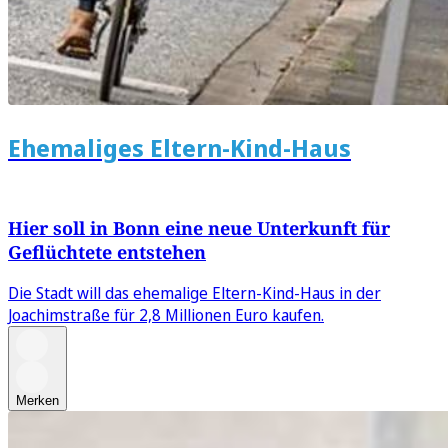
Ehemaliges Eltern-Kind-Haus
Hier soll in Bonn eine neue Unterkunft für
Geflüchtete entstehen
Die Stadt will das ehemalige Eltern-Kind-Haus in der
Joachimstraße für 2,8 Millionen Euro kaufen.
Merken