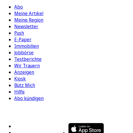
Abo
Meine Artikel
Meine Region
Newsletter
Push
E-Paper
Immobilien
Jobbörse
Testberichte
Wir Trauern
Anzeigen
Kiosk
Bütz Mich
Hilfe
Abo kündigen
FOLGEN SIE UNS
ENTDECKEN SIE UNSERE APP