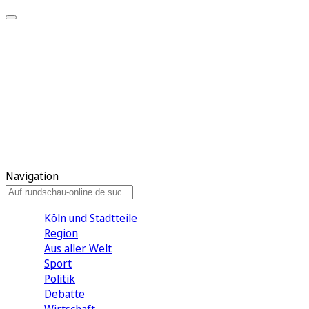
Meine KR
Meine Artikel
Meine Region
Meine Newsletter
Gewinnspiele
Mein Rundschau PLUS
Mein E-Paper
Navigation
Köln und Stadtteile
Region
Aus aller Welt
Sport
Politik
Debatte