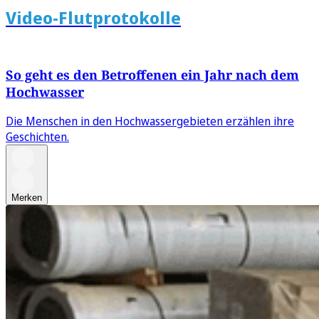
Video-Flutprotokolle
So geht es den Betroffenen ein Jahr nach dem
Hochwasser
Die Menschen in den Hochwassergebieten erzählen ihre
Geschichten.
Merken