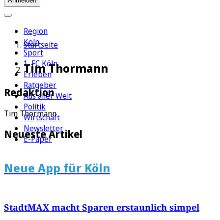
Anmelden
Region
Köln
Startseite
Sport
1. FC Köln
Tim Thormann
Erleben
Ratgeber
Redaktion
Aus aller Welt
Politik
Tim Thormann
Wirtschaft
Newsletter
Neueste Artikel
E-Paper
Neue App für Köln
StadtMAX macht Sparen erstaunlich simpel