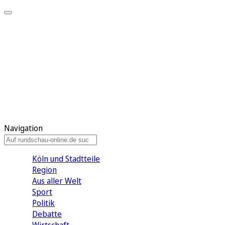
Meine KR
Meine Artikel
Meine Region
Meine Newsletter
Gewinnspiele
Mein Rundschau PLUS
Mein E-Paper
Navigation
Köln und Stadtteile
Region
Aus aller Welt
Sport
Politik
Debatte