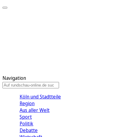
Meine KR
Meine Artikel
Meine Region
Meine Newsletter
Gewinnspiele
Mein Rundschau PLUS
Mein E-Paper
Navigation
Köln und Stadtteile
Region
Aus aller Welt
Sport
Politik
Debatte