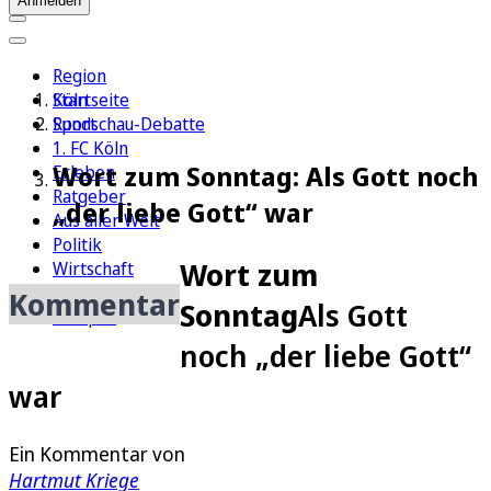
Anmelden
Region
Köln
Startseite
Sport
Rundschau-Debatte
1. FC Köln
Wort zum Sonntag: Als Gott noch
Erleben
Ratgeber
„der liebe Gott“ war
Aus aller Welt
Politik
Wort zum
Wirtschaft
Newsletter
Kommentar
Sonntag
Als Gott
E-Paper
noch „der liebe Gott“
war
Ein Kommentar von
Hartmut Kriege