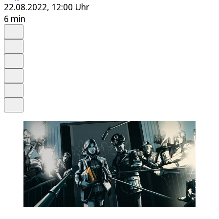
22.08.2022, 12:00 Uhr
6 min
Auf Google bevorzugen
Anhören
Schrift
Merken
Drucken
Teilen