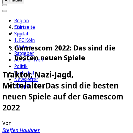
Anmelden
Region
Köln
Startseite
Sport
Digital
1. FC Köln
Gamescom 2022: Das sind die
Erleben
Ratgeber
besten neuen Spiele
Aus aller Welt
Politik
Traktor, Nazi-Jagd,
Wirtschaft
Newsletter
Mittelalter
Das sind die besten
E-Paper
neuen Spiele auf der Gamescom
2022
Von
Steffen Haubner