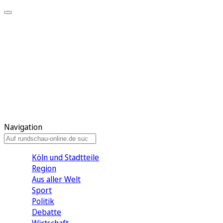
Meine KR
Meine Artikel
Meine Region
Meine Newsletter
Gewinnspiele
Mein Rundschau PLUS
Mein E-Paper
Navigation
Köln und Stadtteile
Region
Aus aller Welt
Sport
Politik
Debatte