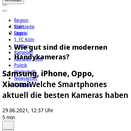
Anmelden
Region
Köln
Startseite
Sport
Digital
1. FC Köln
Wie gut sind die modernen
Erleben
Ratgeber
Handykameras?
Aus aller Welt
Politik
Samsung, iPhone, Oppo,
Wirtschaft
Newsletter
Xiaomi
Welche Smartphones
E-Paper
aktuell die besten Kameras haben
29.06.2021, 12:37 Uhr
5 min
Auf Google bevorzugen