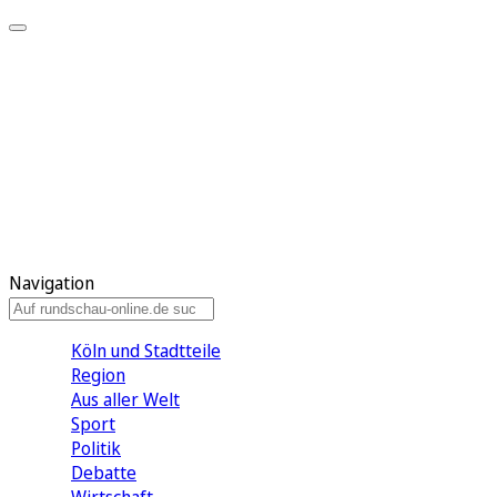
Meine KR
Meine Artikel
Meine Region
Meine Newsletter
Gewinnspiele
Mein Rundschau PLUS
Mein E-Paper
Navigation
Köln und Stadtteile
Region
Aus aller Welt
Sport
Politik
Debatte