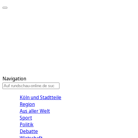
Meine KR
Meine Artikel
Meine Region
Meine Newsletter
Gewinnspiele
Mein Rundschau PLUS
Mein E-Paper
Navigation
Köln und Stadtteile
Region
Aus aller Welt
Sport
Politik
Debatte