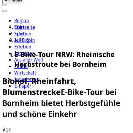
Anmelden
Region
Köln
Startseite
Sport
Erleben
1. FC Köln
Ausflug
Erleben
E-Bike-Tour NRW: Rheinische
Ratgeber
Aus aller Welt
Herbstroute bei Bornheim
Politik
Wirtschaft
Biohof, Rheinfahrt,
Newsletter
E-Paper
Blumenstrecke
E-Bike-Tour bei
Bornheim bietet Herbstgefühle
und schöne Einkehr
Von