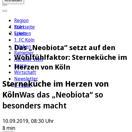
Anmelden
Region
Köln
Startseite
Sport
Erleben
1. FC Köln
Das „Neobiota“ setzt auf den
Erleben
Ratgeber
Wohlfühlfaktor: Sterneküche im
Aus aller Welt
Herzen von Köln
Politik
Wirtschaft
Newsletter
Sterneküche im Herzen von
E-Paper
Köln
Was das „Neobiota“ so
besonders macht
10.09.2019, 08:30 Uhr
8 min