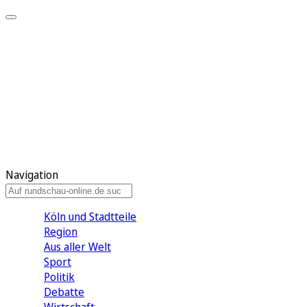
Meine KR
Meine Artikel
Meine Region
Meine Newsletter
Gewinnspiele
Mein Rundschau PLUS
Mein E-Paper
Navigation
Köln und Stadtteile
Region
Aus aller Welt
Sport
Politik
Debatte