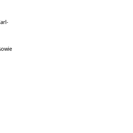
arl-
sowie