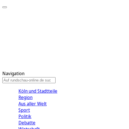
Meine KR
Meine Artikel
Meine Region
Meine Newsletter
Gewinnspiele
Mein Rundschau PLUS
Mein E-Paper
Navigation
Köln und Stadtteile
Region
Aus aller Welt
Sport
Politik
Debatte