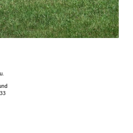
u.
und
 33