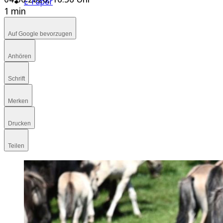
E-Paper
1 min
Auf Google bevorzugen
Anhören
Schrift
Merken
Drucken
Teilen