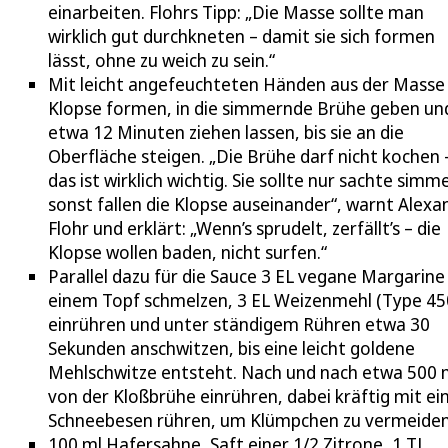
einarbeiten. Flohrs Tipp: „Die Masse sollte man
wirklich gut durchkneten – damit sie sich formen
lässt, ohne zu weich zu sein.“
Mit leicht angefeuchteten Händen aus der Masse
Klopse formen, in die simmernde Brühe geben un
etwa 12 Minuten ziehen lassen, bis sie an die
Oberfläche steigen. „Die Brühe darf nicht kochen 
das ist wirklich wichtig. Sie sollte nur sachte simm
sonst fallen die Klopse auseinander“, warnt Alexa
Flohr und erklärt: „Wenn’s sprudelt, zerfällt’s – die
Klopse wollen baden, nicht surfen.“
Parallel dazu für die Sauce 3 EL vegane Margarine 
einem Topf schmelzen, 3 EL Weizenmehl (Type 45
einrühren und unter ständigem Rühren etwa 30
Sekunden anschwitzen, bis eine leicht goldene
Mehlschwitze entsteht. Nach und nach etwa 500 
von der Kloßbrühe einrühren, dabei kräftig mit e
Schneebesen rühren, um Klümpchen zu vermeiden
100 ml Hafersahne, Saft einer 1/2 Zitrone, 1 TL