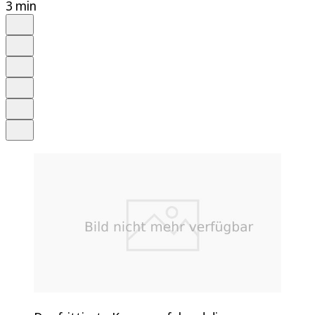
3 min
Auf Google bevorzugen
Anhören
Schrift
Merken
Drucken
Teilen