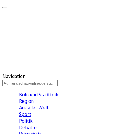
Meine KR
Meine Artikel
Meine Region
Meine Newsletter
Gewinnspiele
Mein Rundschau PLUS
Mein E-Paper
Navigation
Köln und Stadtteile
Region
Aus aller Welt
Sport
Politik
Debatte