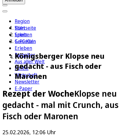
Anmelden
Region
Köln
Startseite
Sport
Erleben
1. FC Köln
Genießen
Erleben
Königsberger Klopse neu
Ratgeber
Aus aller Welt
gedacht - aus Fisch oder
Politik
Maronen
Wirtschaft
Newsletter
E-Paper
Rezept der Woche
Klopse neu
gedacht - mal mit Crunch, aus
Fisch oder Maronen
25.02.2026, 12:06 Uhr