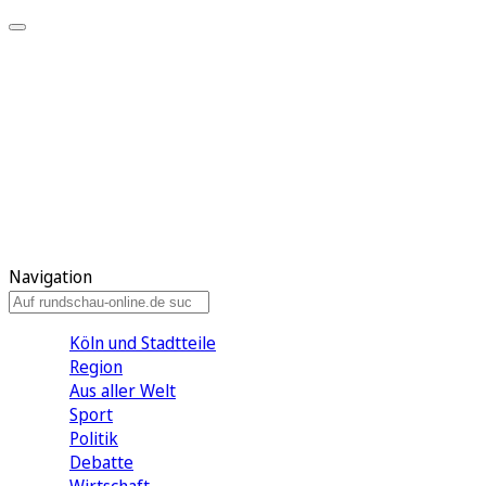
Meine KR
Meine Artikel
Meine Region
Meine Newsletter
Gewinnspiele
Mein Rundschau PLUS
Mein E-Paper
Navigation
Köln und Stadtteile
Region
Aus aller Welt
Sport
Politik
Debatte