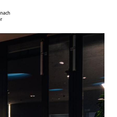
 nach
er