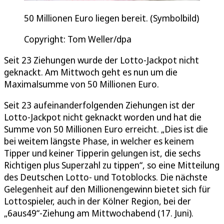
50 Millionen Euro liegen bereit. (Symbolbild)
Copyright: Tom Weller/dpa
Seit 23 Ziehungen wurde der Lotto-Jackpot nicht
geknackt. Am Mittwoch geht es nun um die
Maximalsumme von 50 Millionen Euro.
Seit 23 aufeinanderfolgenden Ziehungen ist der
Lotto-Jackpot nicht geknackt worden und hat die
Summe von 50 Millionen Euro erreicht. „Dies ist die
bei weitem längste Phase, in welcher es keinem
Tipper und keiner Tipperin gelungen ist, die sechs
Richtigen plus Superzahl zu tippen“, so eine Mitteilung
des Deutschen Lotto- und Totoblocks. Die nächste
Gelegenheit auf den Millionengewinn bietet sich für
Lottospieler, auch in der Kölner Region, bei der
„6aus49“-Ziehung am Mittwochabend (17. Juni).