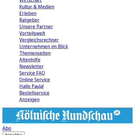
Wirtschaft
Kultur & Medien
Erleben
Ratgeber
Unsere Partner
Vorteilswelt
Vergleichsrechner
Unternehmen im Blick
Themenseiten
Altenhilfe
Newsletter
Service FAQ
Online Service
Hallo Paula!
Bestellservice
Anzeigen
Abo