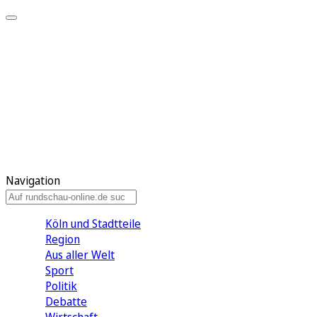
Meine KR
Meine Artikel
Meine Region
Meine Newsletter
Gewinnspiele
Mein Rundschau PLUS
Mein E-Paper
Navigation
Köln und Stadtteile
Region
Aus aller Welt
Sport
Politik
Debatte