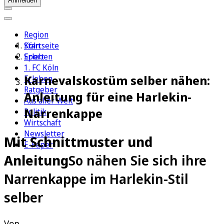
Anmelden
Region
Köln
Startseite
Sport
Erleben
1. FC Köln
Karnevalskostüm selber nähen:
Erleben
Ratgeber
Anleitung für eine Harlekin-
Aus aller Welt
Narrenkappe
Politik
Wirtschaft
Newsletter
Mit Schnittmuster und
E-Paper
Anleitung
So nähen Sie sich ihre
Narrenkappe im Harlekin-Stil
selber
Von