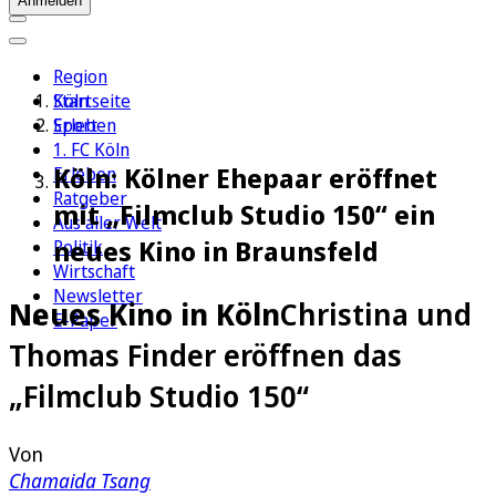
Anmelden
Region
Köln
Startseite
Sport
Erleben
1. FC Köln
Köln: Kölner Ehepaar eröffnet
Erleben
Ratgeber
mit „Filmclub Studio 150“ ein
Aus aller Welt
neues Kino in Braunsfeld
Politik
Wirtschaft
Newsletter
Neues Kino in Köln
Christina und
E-Paper
Thomas Finder eröffnen das
„Filmclub Studio 150“
Von
Chamaida Tsang