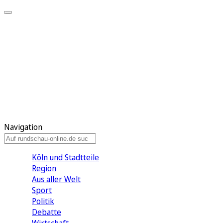
Meine KR
Meine Artikel
Meine Region
Meine Newsletter
Gewinnspiele
Mein Rundschau PLUS
Mein E-Paper
Navigation
Köln und Stadtteile
Region
Aus aller Welt
Sport
Politik
Debatte