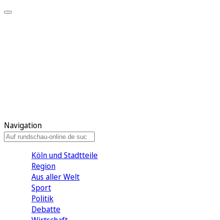
Meine KR
Meine Artikel
Meine Region
Meine Newsletter
Gewinnspiele
Mein Rundschau PLUS
Mein E-Paper
Navigation
Köln und Stadtteile
Region
Aus aller Welt
Sport
Politik
Debatte