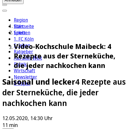
Anmelden
Region
Köln
Startseite
Sport
Erleben
1. FC Köln
Video-Kochschule Maibeck: 4
Erleben
Ratgeber
Rezepte aus der Sterneküche,
Aus aller Welt
die jeder nachkochen kann
Politik
Wirtschaft
Newsletter
Saisonal und lecker
4 Rezepte aus
E-Paper
der Sterneküche, die jeder
nachkochen kann
12.05.2020, 14:30 Uhr
11 min